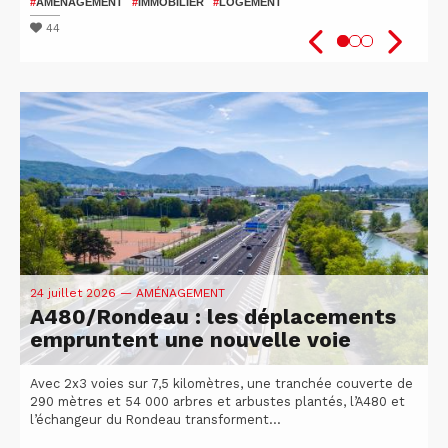
patients
2026
#
AMÉNAGEMENT
#
IMMOBILIER
#
LOGEMENT
#
#
SANTÉ
VÉLO
#
ISÈRE
#
UGA
#
#
RECHERCHE
ATTRACTIVITÉ DU TERRITOIRE
44
45
51
24 juillet 2026
— AMÉNAGEMENT
A480/Rondeau : les déplacements
empruntent une nouvelle voie
Avec 2x3 voies sur 7,5 kilomètres, une tranchée couverte de
290 mètres et 54 000 arbres et arbustes plantés, l’A480 et
l’échangeur du Rondeau transforment...