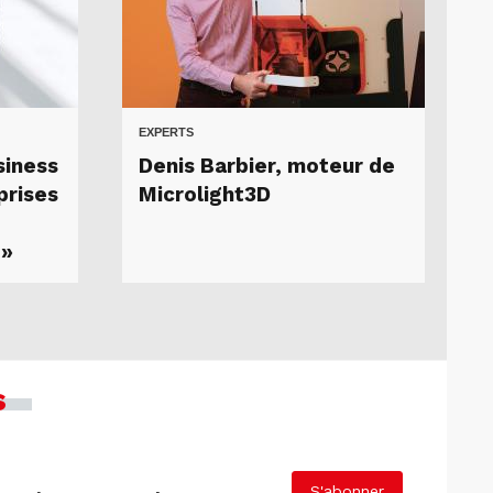
EXPERTS
siness
Denis Barbier, moteur de
prises
Microlight3D
 »
s
S'abonner